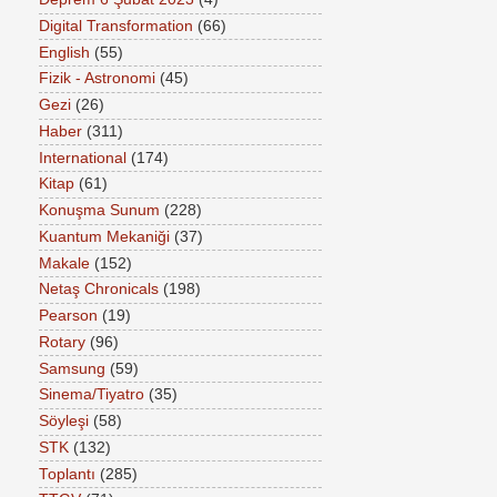
Digital Transformation
(66)
English
(55)
Fizik - Astronomi
(45)
Gezi
(26)
Haber
(311)
International
(174)
Kitap
(61)
Konuşma Sunum
(228)
Kuantum Mekaniği
(37)
Makale
(152)
Netaş Chronicals
(198)
Pearson
(19)
Rotary
(96)
Samsung
(59)
Sinema/Tiyatro
(35)
Söyleşi
(58)
STK
(132)
Toplantı
(285)