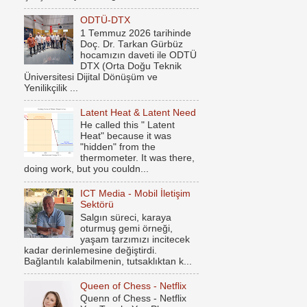
ODTÜ-DTX
1 Temmuz 2026 tarihinde
Doç. Dr. Tarkan Gürbüz
hocamızın daveti ile ODTÜ
DTX (Orta Doğu Teknik
Üniversitesi Dijital Dönüşüm ve
Yenilikçilik ...
Latent Heat & Latent Need
He called this " Latent
Heat" because it was
"hidden" from the
thermometer. It was there,
doing work, but you couldn...
ICT Media - Mobil İletişim
Sektörü
Salgın süreci, karaya
oturmuş gemi örneği,
yaşam tarzımızı incitecek
kadar derinlemesine değiştirdi.
Bağlantılı kalabilmenin, tutsaklıktan k...
Queen of Chess - Netflix
Quenn of Chess - Netflix