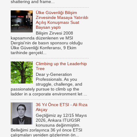
shattering and frame...
Ülke Güvenliği Bilişim
Zirvesinde Masaya Yatırıldı
Açılış Konuşması Suat
Baysan yaptı
Bilişim Zirvesi 2008
kapsamında düzenlenen ve MSI
Dergisi’nin de basın sponsoru olduğu
Ülke Güvenliği Konferansı, 9 Ekim
tarihinde gerçekl...
Climbing up the Leaderhip
Tree
Dear y-Generation
Professionals. As you
struggle, challenge, and
passionately pursue to climb up the
ladder in a corporate environment let ...
36 Yıl Önce ETSI - Ali Rıza
Akçay
Geçtiğimiz ay 12/15 Mayıs
2026, Ankara ITU/GSR
konusuna değinmiştim.
Belleğimi zorlayınca 36 yıl önce ETSI
çalışmaları yeniden gözlerimin ön...