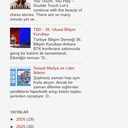
You Touch, You Play –
Double Touch Let’s
continue with the beauty of
chess stories. There are so many
minute yet ve...
TBD - 36. Ulusal Bilişim
Kurultayı
Türkiye Bilişim Derneği 36.
Bilişim Kurultayı Ankara
BTK konferans salonunda
geniş bir katılım ile tamamlandı.
Etkinliğin teması "G...
Sosyal Medya ve Lider
İkilemi
Şüphesiz zaman hep aynı
hızla akıyor. Ancak bir
zaman dilimine sığdırılan
yeniliklerin hiperbolik artışı bütün taşları
yerinden oynatıyor. D...
YAYINLAR
►
2026
(19)
►
2025
(30)