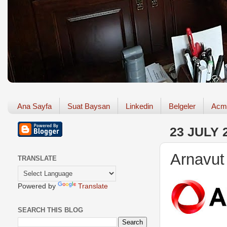
Ana Sayfa
Suat Baysan
Linkedin
Belgeler
Acm
23 JULY 
Arnavut
TRANSLATE
Powered by
Translate
SEARCH THIS BLOG