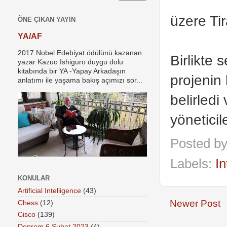
üzere Tir
ÖNE ÇIKAN YAYIN
YA/AF
2017 Nobel Edebiyat ödülünü kazanan
Birlikte 
yazar Kazuo Ishiguro duygu dolu
kitabında bir YA -Yapay Arkadaşın
projenin 
anlatımı ile yaşama bakış açımızı sor...
belirledi
yöneticil
Posted b
Labels:
In
KONULAR
Artificial Intelligence
(43)
Newer Post
Chess
(12)
Cisco
(139)
Deprem 6 Şubat 2023
(4)