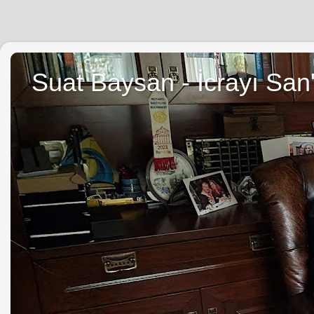
Suat Baysan - İcrayı San'