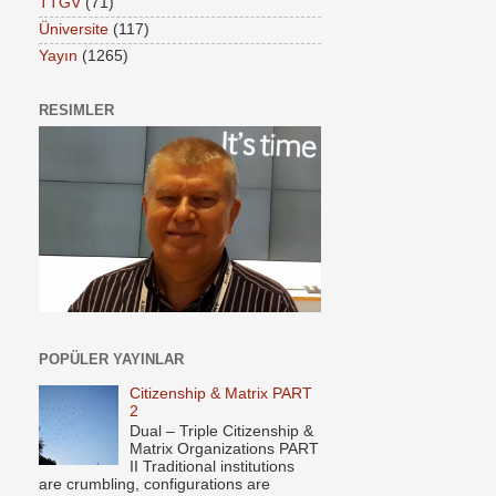
TTGV
(71)
Üniversite
(117)
Yayın
(1265)
RESIMLER
POPÜLER YAYINLAR
Citizenship & Matrix PART
2
Dual – Triple Citizenship &
Matrix Organizations PART
II Traditional institutions
are crumbling, configurations are