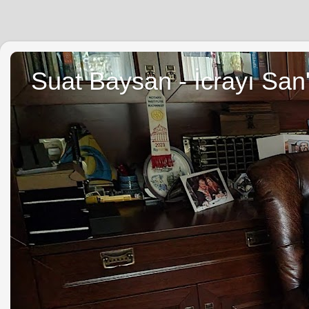
Suat Baysan - İcrayı San'