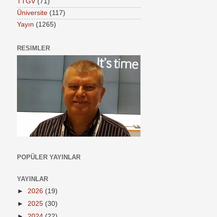
TTGV
(71)
Üniversite
(117)
Yayın
(1265)
RESIMLER
POPÜLER YAYINLAR
YAYINLAR
►
2026
(19)
►
2025
(30)
►
2024
(22)