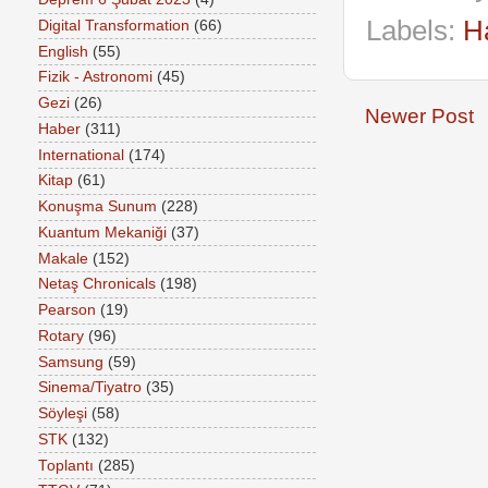
Labels:
H
Digital Transformation
(66)
English
(55)
Fizik - Astronomi
(45)
Gezi
(26)
Newer Post
Haber
(311)
International
(174)
Kitap
(61)
Konuşma Sunum
(228)
Kuantum Mekaniği
(37)
Makale
(152)
Netaş Chronicals
(198)
Pearson
(19)
Rotary
(96)
Samsung
(59)
Sinema/Tiyatro
(35)
Söyleşi
(58)
STK
(132)
Toplantı
(285)