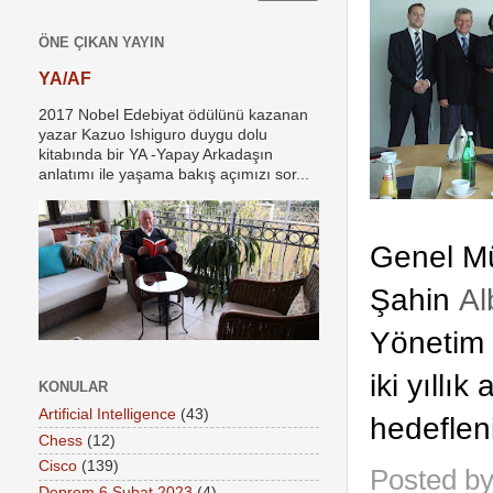
ÖNE ÇIKAN YAYIN
YA/AF
2017 Nobel Edebiyat ödülünü kazanan
yazar Kazuo Ishiguro duygu dolu
kitabında bir YA -Yapay Arkadaşın
anlatımı ile yaşama bakış açımızı sor...
Genel M
Şahin
Al
Yönetim 
iki yıllık
KONULAR
Artificial Intelligence
(43)
hedefleni
Chess
(12)
Cisco
(139)
Posted b
Deprem 6 Şubat 2023
(4)