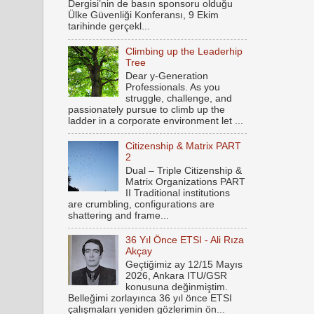
Dergisi’nin de basın sponsoru olduğu
Ülke Güvenliği Konferansı, 9 Ekim
tarihinde gerçekl...
Climbing up the Leaderhip
Tree
Dear y-Generation
Professionals. As you
struggle, challenge, and
passionately pursue to climb up the
ladder in a corporate environment let ...
Citizenship & Matrix PART
2
Dual – Triple Citizenship &
Matrix Organizations PART
II Traditional institutions
are crumbling, configurations are
shattering and frame...
36 Yıl Önce ETSI - Ali Rıza
Akçay
Geçtiğimiz ay 12/15 Mayıs
2026, Ankara ITU/GSR
konusuna değinmiştim.
Belleğimi zorlayınca 36 yıl önce ETSI
çalışmaları yeniden gözlerimin ön...