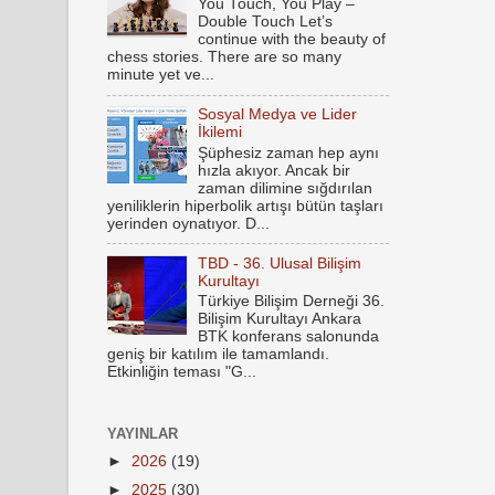
You Touch, You Play –
Double Touch Let’s
continue with the beauty of
chess stories. There are so many
minute yet ve...
Sosyal Medya ve Lider
İkilemi
Şüphesiz zaman hep aynı
hızla akıyor. Ancak bir
zaman dilimine sığdırılan
yeniliklerin hiperbolik artışı bütün taşları
yerinden oynatıyor. D...
TBD - 36. Ulusal Bilişim
Kurultayı
Türkiye Bilişim Derneği 36.
Bilişim Kurultayı Ankara
BTK konferans salonunda
geniş bir katılım ile tamamlandı.
Etkinliğin teması "G...
YAYINLAR
►
2026
(19)
►
2025
(30)