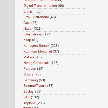
Digital Transformation
(66)
English
(55)
Fizik - Astronomi
(45)
Gezi
(26)
Haber
(311)
International
(174)
Kitap
(61)
Konuşma Sunum
(228)
Kuantum Mekaniği
(37)
Makale
(152)
Netaş Chronicals
(198)
Pearson
(19)
Rotary
(96)
Samsung
(59)
Sinema/Tiyatro
(35)
Söyleşi
(58)
STK
(132)
Toplantı
(285)