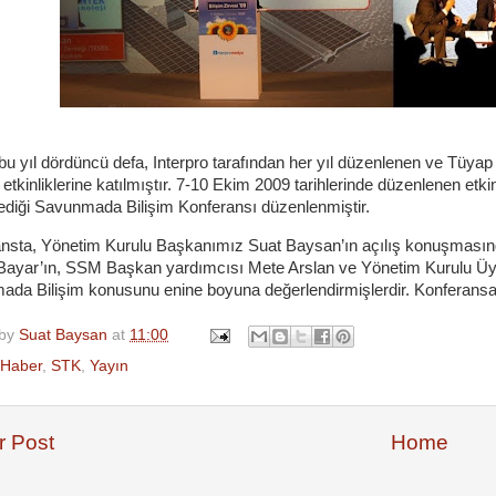
u yıl dördüncü defa, Interpro tarafından her yıl düzenlenen ve Tüya
” etkinliklerine katılmıştır. 7-10 Ekim 2009 tarihlerinde düzenlenen e
ediği Savunmada Bilişim Konferansı düzenlenmiştir.
ansta, Yönetim Kurulu Başkanımız
Suat Baysan’
ın açılış konuşması
ayar’ın, SSM Başkan yardımcısı Mete Arslan ve Yönetim Kurulu Üy
da Bilişim konusunu enine boyuna değerlendirmişlerdir. Konferansa
 by
Suat Baysan
at
11:00
Haber
,
STK
,
Yayın
 Post
Home