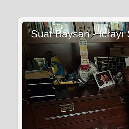
Suat Baysan - İcrayı 