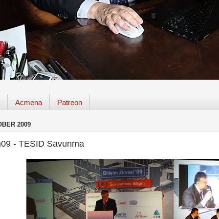
Acmena
Patreon
OBER 2009
im09 - TESID Savunma