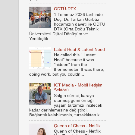
ODTÜ-DTX
1 Temmuz 2026 tarihinde
Doç. Dr. Tarkan Gürbüz
hocamızın daveti ile ODTÜ
DTX (Orta Doğu Teknik
Üniversitesi Dijital Dönüşüm ve
Yenilikçilik ...
Latent Heat & Latent Need
He called this " Latent
Heat" because it was
"hidden" from the
thermometer. It was there,
doing work, but you couldn...
ICT Media - Mobil İletişim
Sektörü
Salgın süreci, karaya
oturmuş gemi örneği,
yaşam tarzımızı incitecek
kadar derinlemesine değiştirdi.
Bağlantılı kalabilmenin, tutsaklıktan k...
Queen of Chess - Netflix
Quenn of Chess - Netflix