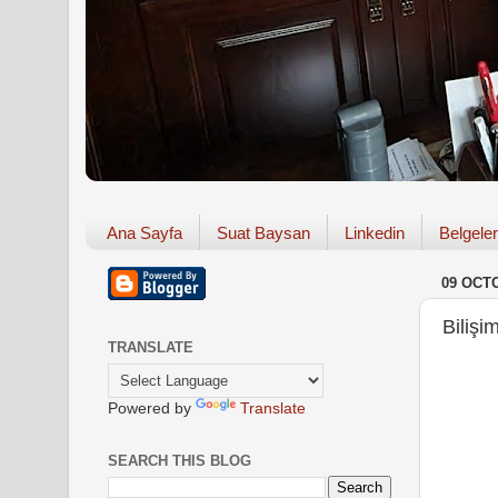
Ana Sayfa
Suat Baysan
Linkedin
Belgeler
09 OCT
Biliş
TRANSLATE
Powered by
Translate
SEARCH THIS BLOG