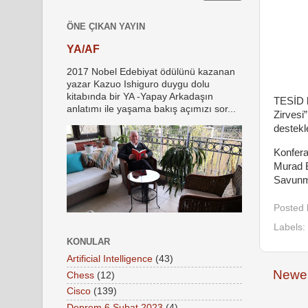
ÖNE ÇIKAN YAYIN
YA/AF
2017 Nobel Edebiyat ödülünü kazanan
yazar Kazuo Ishiguro duygu dolu
kitabında bir YA -Yapay Arkadaşın
TESİD b
anlatımı ile yaşama bakış açımızı sor...
Zirvesi
destekl
Konfer
Murad B
Savunma
Posted
Labels:
KONULAR
Artificial Intelligence
(43)
Newer
Chess
(12)
Cisco
(139)
Deprem 6 Şubat 2023
(4)