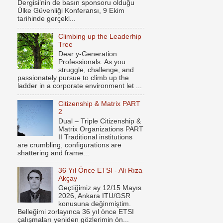
Dergisi’nin de basın sponsoru olduğu
Ülke Güvenliği Konferansı, 9 Ekim
tarihinde gerçekl...
Climbing up the Leaderhip
Tree
Dear y-Generation
Professionals. As you
struggle, challenge, and
passionately pursue to climb up the
ladder in a corporate environment let ...
Citizenship & Matrix PART
2
Dual – Triple Citizenship &
Matrix Organizations PART
II Traditional institutions
are crumbling, configurations are
shattering and frame...
36 Yıl Önce ETSI - Ali Rıza
Akçay
Geçtiğimiz ay 12/15 Mayıs
2026, Ankara ITU/GSR
konusuna değinmiştim.
Belleğimi zorlayınca 36 yıl önce ETSI
çalışmaları yeniden gözlerimin ön...