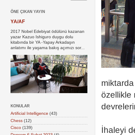
ÖNE ÇIKAN YAYIN
YA/AF
2017 Nobel Edebiyat ödülünü kazanan
yazar Kazuo Ishiguro duygu dolu
kitabında bir YA -Yapay Arkadaşın
anlatımı ile yaşama bakış açımızı sor...
miktarda
özellikl
devreleri
KONULAR
Artificial Intelligence
(43)
Chess
(12)
İhaleyi 
Cisco
(139)
Deprem 6 Şubat 2023
(4)