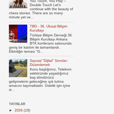
You Touch, You Play –
Double Touch Let’s
continue with the beauty of
chess stories. There are so many
minute yet ve...
TBD - 36. Ulusal Bilişim
Kurultayı
Türkiye Bilişim Derneği 36.
Bilişim Kurultayı Ankara
BTK konferans salonunda
geniş bir katılım ile tamamlandı.
Etkinliğin teması "G...
Sayısal "Dijital" Sınırları
Düzenlemek
Konu başlığımız, Telekom
sektöründe yaşadığımız
baş döndürücü
gelişmelerin geleceğine ışık tutma
amacını taşımaktadır. Üstelik işin içine
si...
YAYINLAR
►
2026
(19)