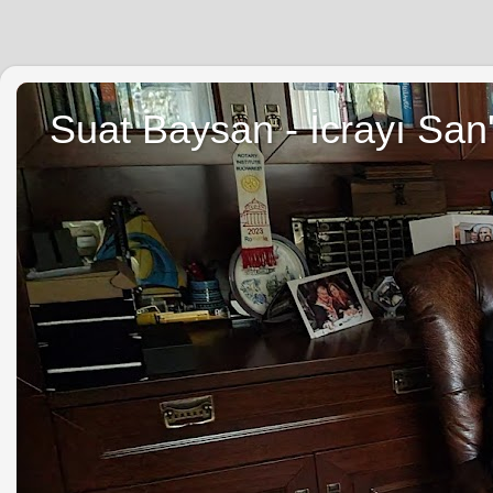
Suat Baysan - İcrayı San'