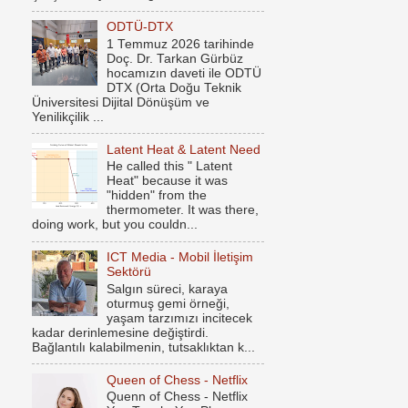
ODTÜ-DTX
1 Temmuz 2026 tarihinde
Doç. Dr. Tarkan Gürbüz
hocamızın daveti ile ODTÜ
DTX (Orta Doğu Teknik
Üniversitesi Dijital Dönüşüm ve
Yenilikçilik ...
Latent Heat & Latent Need
He called this " Latent
Heat" because it was
"hidden" from the
thermometer. It was there,
doing work, but you couldn...
ICT Media - Mobil İletişim
Sektörü
Salgın süreci, karaya
oturmuş gemi örneği,
yaşam tarzımızı incitecek
kadar derinlemesine değiştirdi.
Bağlantılı kalabilmenin, tutsaklıktan k...
Queen of Chess - Netflix
Quenn of Chess - Netflix