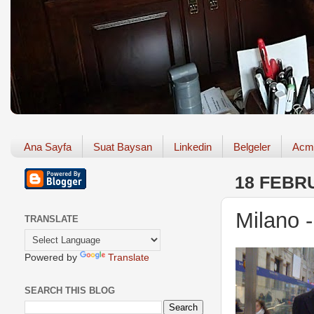
Ana Sayfa
Suat Baysan
Linkedin
Belgeler
Acm
18 FEBR
Milano 
TRANSLATE
Powered by
Translate
SEARCH THIS BLOG