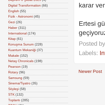
karar ver
Digital Transformation
(66)
English
(55)
Fizik - Astronomi
(45)
Ertesi g
Gezi
(26)
Haber
(311)
geçiyoru
International
(174)
Kitap
(61)
Posted b
Konuşma Sunum
(228)
Kuantum Mekaniği
(37)
Labels:
In
Makale
(152)
Netaş Chronicals
(198)
Pearson
(19)
Newer Post
Rotary
(96)
Samsung
(59)
Sinema/Tiyatro
(35)
Söyleşi
(58)
STK
(132)
Toplantı
(285)