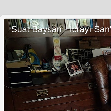
Suat Baysan - İcrayı San'