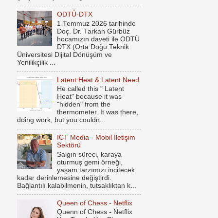
ODTÜ-DTX
1 Temmuz 2026 tarihinde
Doç. Dr. Tarkan Gürbüz
hocamızın daveti ile ODTÜ
DTX (Orta Doğu Teknik
Üniversitesi Dijital Dönüşüm ve
Yenilikçilik ...
Latent Heat & Latent Need
He called this " Latent
Heat" because it was
"hidden" from the
thermometer. It was there,
doing work, but you couldn...
ICT Media - Mobil İletişim
Sektörü
Salgın süreci, karaya
oturmuş gemi örneği,
yaşam tarzımızı incitecek
kadar derinlemesine değiştirdi.
Bağlantılı kalabilmenin, tutsaklıktan k...
Queen of Chess - Netflix
Quenn of Chess - Netflix