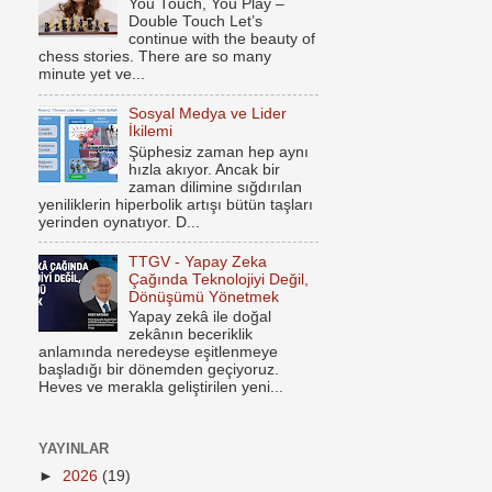
You Touch, You Play –
Double Touch Let’s
continue with the beauty of
chess stories. There are so many
minute yet ve...
Sosyal Medya ve Lider
İkilemi
Şüphesiz zaman hep aynı
hızla akıyor. Ancak bir
zaman dilimine sığdırılan
yeniliklerin hiperbolik artışı bütün taşları
yerinden oynatıyor. D...
TTGV - Yapay Zeka
Çağında Teknolojiyi Değil,
Dönüşümü Yönetmek
Yapay zekâ ile doğal
zekânın beceriklik
anlamında neredeyse eşitlenmeye
başladığı bir dönemden geçiyoruz.
Heves ve merakla geliştirilen yeni...
YAYINLAR
►
2026
(19)