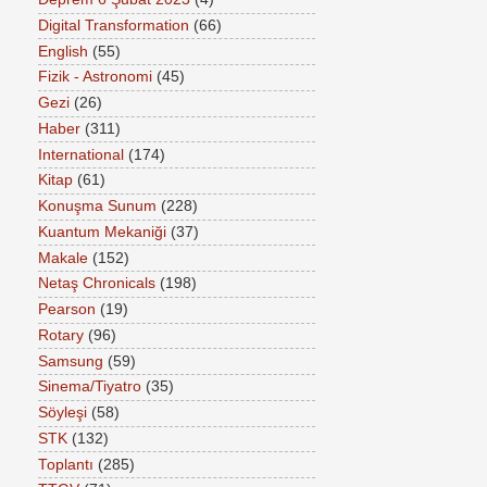
Digital Transformation
(66)
English
(55)
Fizik - Astronomi
(45)
Gezi
(26)
Haber
(311)
International
(174)
Kitap
(61)
Konuşma Sunum
(228)
Kuantum Mekaniği
(37)
Makale
(152)
Netaş Chronicals
(198)
Pearson
(19)
Rotary
(96)
Samsung
(59)
Sinema/Tiyatro
(35)
Söyleşi
(58)
STK
(132)
Toplantı
(285)