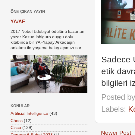
ÖNE ÇIKAN YAYIN
YA/AF
2017 Nobel Edebiyat ödülünü kazanan
yazar Kazuo Ishiguro duygu dolu
kitabında bir YA -Yapay Arkadaşın
anlatımı ile yaşama bakış açımızı sor...
Sadece Ür
etik dav
bilgileri 
Posted b
KONULAR
Labels:
K
Artificial Intelligence
(43)
Chess
(12)
Cisco
(139)
Newer Post
Deprem 6 Şubat 2023
(4)