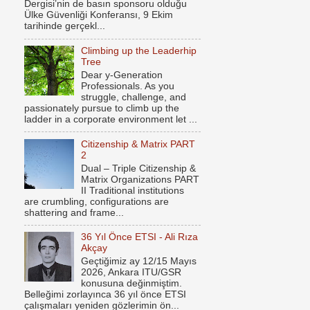
Dergisi’nin de basın sponsoru olduğu
Ülke Güvenliği Konferansı, 9 Ekim
tarihinde gerçekl...
Climbing up the Leaderhip
Tree
Dear y-Generation
Professionals. As you
struggle, challenge, and
passionately pursue to climb up the
ladder in a corporate environment let ...
Citizenship & Matrix PART
2
Dual – Triple Citizenship &
Matrix Organizations PART
II Traditional institutions
are crumbling, configurations are
shattering and frame...
36 Yıl Önce ETSI - Ali Rıza
Akçay
Geçtiğimiz ay 12/15 Mayıs
2026, Ankara ITU/GSR
konusuna değinmiştim.
Belleğimi zorlayınca 36 yıl önce ETSI
çalışmaları yeniden gözlerimin ön...