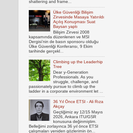
shattering and frame...
Ülke Güvenliği Bilişim
Zirvesinde Masaya Yatırıldı
Açılış Konuşması Suat
Baysan yaptı
Bilişim Zirvesi 2008
kapsamında düzenlenen ve MSI
Dergisi’nin de basın sponsoru olduğu
Ülke Güvenliği Konferansı, 9 Ekim
tarihinde gerçekl...
Climbing up the Leaderhip
Tree
Dear y-Generation
Professionals. As you
struggle, challenge, and
passionately pursue to climb up the
ladder in a corporate environment let ...
36 Yıl Önce ETSI - Ali Rıza
Akçay
Geçtiğimiz ay 12/15 Mayıs
2026, Ankara ITU/GSR
konusuna değinmiştim.
Belleğimi zorlayınca 36 yıl önce ETSI
çalışmaları yeniden gözlerimin ön...