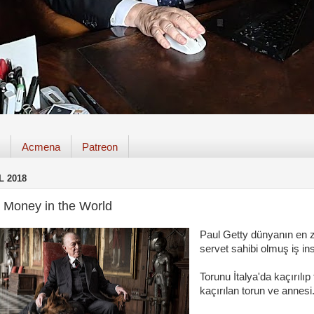
Acmena
Patreon
L 2018
e Money in the World
Paul Getty dünyanın en ze
servet sahibi olmuş iş in
Torunu İtalya'da kaçırılıp 
kaçırılan torun ve annesi