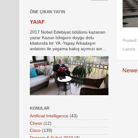
ÖNE ÇIKAN YAYIN
YA/AF
2017 Nobel Edebiyat ödülünü kazanan
yazar Kazuo Ishiguro duygu dolu
Posted
kitabında bir YA -Yapay Arkadaşın
anlatımı ile yaşama bakış açımızı sor...
Labels:
Newer
KONULAR
Artificial Intelligence
(43)
Chess
(12)
Cisco
(139)
Deprem 6 Şubat 2023
(4)