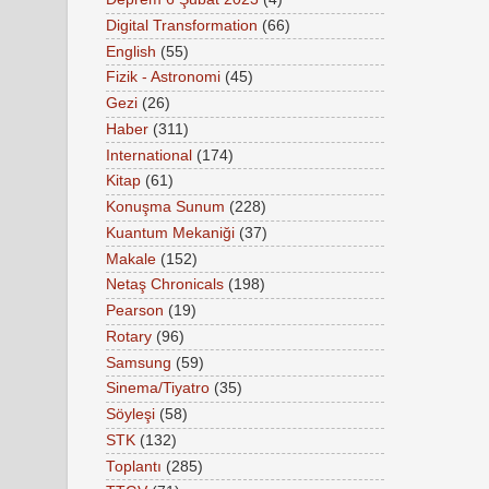
Digital Transformation
(66)
English
(55)
Fizik - Astronomi
(45)
Gezi
(26)
Haber
(311)
International
(174)
Kitap
(61)
Konuşma Sunum
(228)
Kuantum Mekaniği
(37)
Makale
(152)
Netaş Chronicals
(198)
Pearson
(19)
Rotary
(96)
Samsung
(59)
Sinema/Tiyatro
(35)
Söyleşi
(58)
STK
(132)
Toplantı
(285)