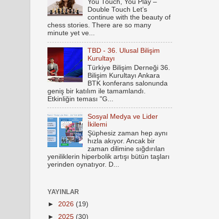
You Touch, You Play –
Double Touch Let’s
continue with the beauty of
chess stories. There are so many
minute yet ve...
TBD - 36. Ulusal Bilişim
Kurultayı
Türkiye Bilişim Derneği 36.
Bilişim Kurultayı Ankara
BTK konferans salonunda
geniş bir katılım ile tamamlandı.
Etkinliğin teması "G...
Sosyal Medya ve Lider
İkilemi
Şüphesiz zaman hep aynı
hızla akıyor. Ancak bir
zaman dilimine sığdırılan
yeniliklerin hiperbolik artışı bütün taşları
yerinden oynatıyor. D...
YAYINLAR
►
2026
(19)
►
2025
(30)