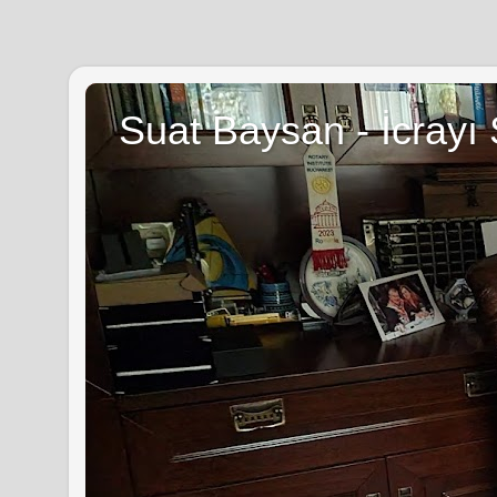
Suat Baysan - İcrayı 