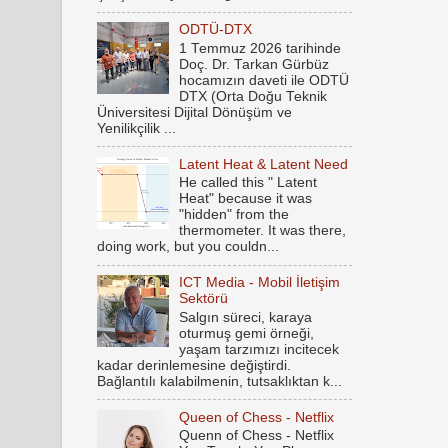
ODTÜ-DTX
1 Temmuz 2026 tarihinde
Doç. Dr. Tarkan Gürbüz
hocamızın daveti ile ODTÜ
DTX (Orta Doğu Teknik
Üniversitesi Dijital Dönüşüm ve
Yenilikçilik ...
Latent Heat & Latent Need
He called this " Latent
Heat" because it was
"hidden" from the
thermometer. It was there,
doing work, but you couldn...
ICT Media - Mobil İletişim
Sektörü
Salgın süreci, karaya
oturmuş gemi örneği,
yaşam tarzımızı incitecek
kadar derinlemesine değiştirdi.
Bağlantılı kalabilmenin, tutsaklıktan k...
Queen of Chess - Netflix
Quenn of Chess - Netflix