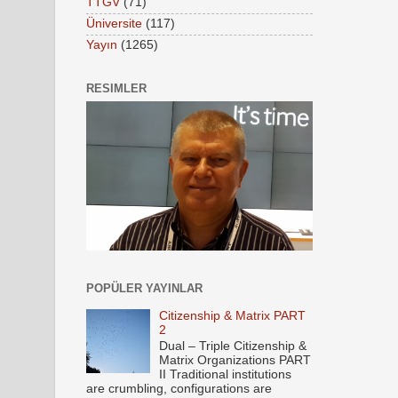
TTGV
(71)
Üniversite
(117)
Yayın
(1265)
RESIMLER
POPÜLER YAYINLAR
Citizenship & Matrix PART
2
Dual – Triple Citizenship &
Matrix Organizations PART
II Traditional institutions
are crumbling, configurations are