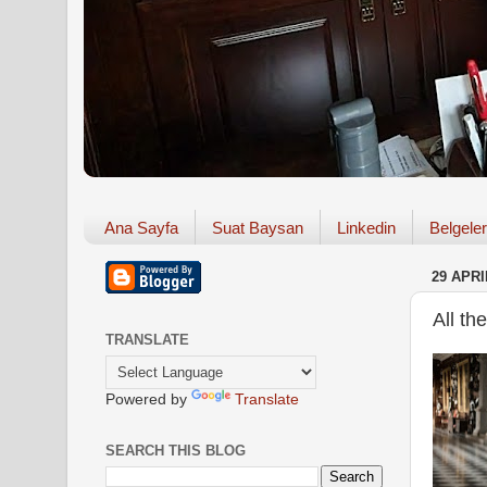
Ana Sayfa
Suat Baysan
Linkedin
Belgeler
29 APRI
All th
TRANSLATE
Powered by
Translate
SEARCH THIS BLOG