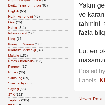
Yakın ge
Digital Transformation
(66)
English
(55)
ve karanl
Fizik - Astronomi
(45)
tahmini.
Gezi
(26)
Haber
(311)
fazla bilg
International
(174)
Kitap
(61)
Konuşma Sunum
(228)
Lütfen o
Kuantum Mekaniği
(37)
Makale
(152)
masanızd
Netaş Chronicals
(198)
Pearson
(19)
Posted b
Rotary
(96)
Samsung
(59)
Labels:
K
Sinema/Tiyatro
(35)
Söyleşi
(58)
STK
(132)
Newer Post
Toplantı
(285)