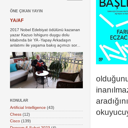
ÖNE ÇIKAN YAYIN
YA/AF
2017 Nobel Edebiyat ödülünü kazanan
yazar Kazuo Ishiguro duygu dolu
kitabında bir YA -Yapay Arkadaşın
anlatımı ile yaşama bakış açımızı sor...
olduğunu 
inanılmaz
aradığını
KONULAR
Artificial Intelligence
(43)
okuyucuy
Chess
(12)
Cisco
(139)
Deprem 6 Şubat 2023
(4)