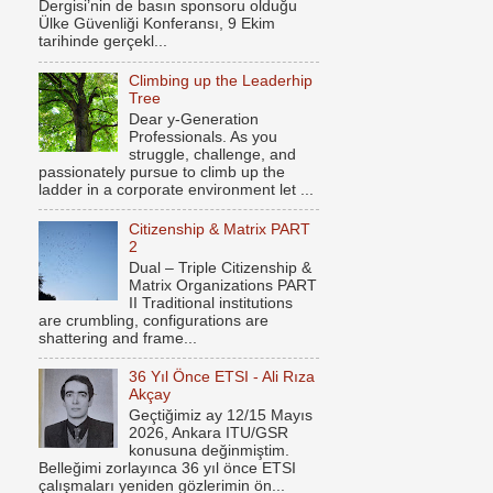
Dergisi’nin de basın sponsoru olduğu
Ülke Güvenliği Konferansı, 9 Ekim
tarihinde gerçekl...
Climbing up the Leaderhip
Tree
Dear y-Generation
Professionals. As you
struggle, challenge, and
passionately pursue to climb up the
ladder in a corporate environment let ...
Citizenship & Matrix PART
2
Dual – Triple Citizenship &
Matrix Organizations PART
II Traditional institutions
are crumbling, configurations are
shattering and frame...
36 Yıl Önce ETSI - Ali Rıza
Akçay
Geçtiğimiz ay 12/15 Mayıs
2026, Ankara ITU/GSR
konusuna değinmiştim.
Belleğimi zorlayınca 36 yıl önce ETSI
çalışmaları yeniden gözlerimin ön...