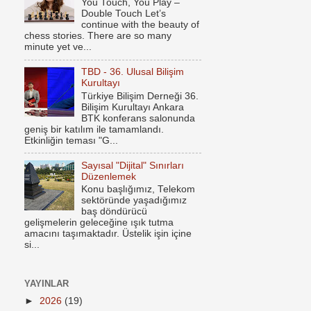
You Touch, You Play –
Double Touch Let’s
continue with the beauty of
chess stories. There are so many
minute yet ve...
TBD - 36. Ulusal Bilişim
Kurultayı
Türkiye Bilişim Derneği 36.
Bilişim Kurultayı Ankara
BTK konferans salonunda
geniş bir katılım ile tamamlandı.
Etkinliğin teması "G...
Sayısal "Dijital" Sınırları
Düzenlemek
Konu başlığımız, Telekom
sektöründe yaşadığımız
baş döndürücü
gelişmelerin geleceğine ışık tutma
amacını taşımaktadır. Üstelik işin içine
si...
YAYINLAR
►
2026
(19)