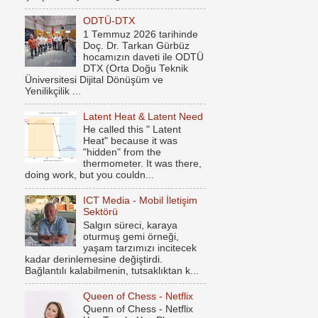
ODTÜ-DTX
1 Temmuz 2026 tarihinde
Doç. Dr. Tarkan Gürbüz
hocamızın daveti ile ODTÜ
DTX (Orta Doğu Teknik
Üniversitesi Dijital Dönüşüm ve
Yenilikçilik ...
Latent Heat & Latent Need
He called this " Latent
Heat" because it was
"hidden" from the
thermometer. It was there,
doing work, but you couldn...
ICT Media - Mobil İletişim
Sektörü
Salgın süreci, karaya
oturmuş gemi örneği,
yaşam tarzımızı incitecek
kadar derinlemesine değiştirdi.
Bağlantılı kalabilmenin, tutsaklıktan k...
Queen of Chess - Netflix
Quenn of Chess - Netflix