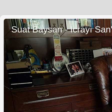
Suat Baysan - İcrayı San'