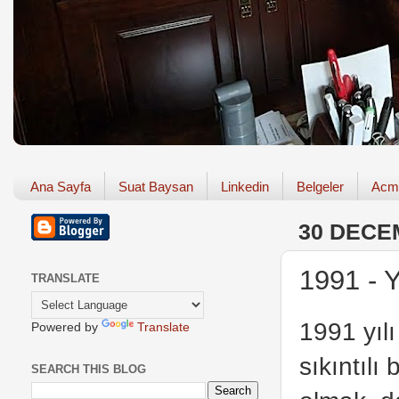
Ana Sayfa
Suat Baysan
Linkedin
Belgeler
Acm
30 DECE
1991 - Y
TRANSLATE
1991 yılı
Powered by
Translate
sıkıntılı
SEARCH THIS BLOG