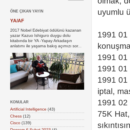
olmak, d
uyumlu ü
ÖNE ÇIKAN YAYIN
YA/AF
2017 Nobel Edebiyat ödülünü kazanan
1991 01 
yazar Kazuo Ishiguro duygu dolu
kitabında bir YA -Yapay Arkadaşın
konuşmam
anlatımı ile yaşama bakış açımızı sor...
1991 01 
1991 01 
1991 01 
iptal, ma
1991 02 
KONULAR
Artificial Intelligence
(43)
75K Hat,
Chess
(12)
sıkıntıs
Cisco
(139)
Deprem 6 Şubat 2023
(4)