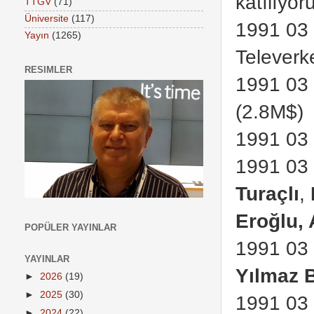
katılıyo
TTGV
(71)
Üniversite
(117)
1991 03 
Yayın
(1265)
Televerke
RESIMLER
1991 03 
(2.8M$)
1991 03 
1991 03 
Turaçlı
,
Eroğlu, 
POPÜLER YAYINLAR
1991 03 
YAYINLAR
Yılmaz 
►
2026
(19)
►
2025
(30)
1991 03 
►
2024
(22)