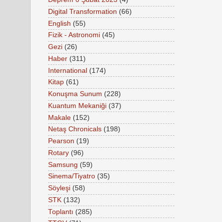
Digital Transformation
(66)
English
(55)
Fizik - Astronomi
(45)
Gezi
(26)
Haber
(311)
International
(174)
Kitap
(61)
Konuşma Sunum
(228)
Kuantum Mekaniği
(37)
Makale
(152)
Netaş Chronicals
(198)
Pearson
(19)
Rotary
(96)
Samsung
(59)
Sinema/Tiyatro
(35)
Söyleşi
(58)
STK
(132)
Toplantı
(285)