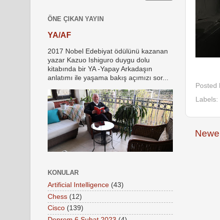
ÖNE ÇIKAN YAYIN
YA/AF
2017 Nobel Edebiyat ödülünü kazanan
yazar Kazuo Ishiguro duygu dolu
kitabında bir YA -Yapay Arkadaşın
anlatımı ile yaşama bakış açımızı sor...
Posted
Labels:
Newer
KONULAR
Artificial Intelligence
(43)
Chess
(12)
Cisco
(139)
Deprem 6 Şubat 2023
(4)