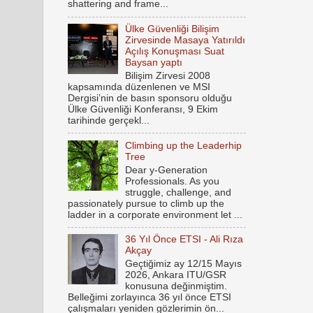
shattering and frame...
Ülke Güvenliği Bilişim
Zirvesinde Masaya Yatırıldı
Açılış Konuşması Suat
Baysan yaptı
Bilişim Zirvesi 2008
kapsamında düzenlenen ve MSI
Dergisi’nin de basın sponsoru olduğu
Ülke Güvenliği Konferansı, 9 Ekim
tarihinde gerçekl...
Climbing up the Leaderhip
Tree
Dear y-Generation
Professionals. As you
struggle, challenge, and
passionately pursue to climb up the
ladder in a corporate environment let ...
36 Yıl Önce ETSI - Ali Rıza
Akçay
Geçtiğimiz ay 12/15 Mayıs
2026, Ankara ITU/GSR
konusuna değinmiştim.
Belleğimi zorlayınca 36 yıl önce ETSI
çalışmaları yeniden gözlerimin ön...