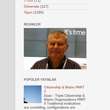
TTGV
(71)
Üniversite
(117)
Yayın
(1265)
RESIMLER
POPÜLER YAYINLAR
Citizenship & Matrix PART
2
Dual – Triple Citizenship &
Matrix Organizations PART
II Traditional institutions
are crumbling, configurations are