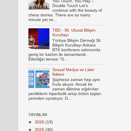
You Touch, You Play –
Double Touch Let’s
continue with the beauty of
chess stories. There are so many
minute yet ve...
TBD - 36. Ulusal Bilişim
Kurultayı
Türkiye Bilişim Derneği 36.
Bilişim Kurultayı Ankara
BTK konferans salonunda
geniş bir katılım ile tamamlandı.
Etkinliğin teması "G...
Sosyal Medya ve Lider
İkilemi
Şüphesiz zaman hep aynı
hızla akıyor. Ancak bir
zaman dilimine sığdırılan
yeniliklerin hiperbolik artışı bütün taşları
yerinden oynatıyor. D...
YAYINLAR
►
2026
(19)
►
2025
(30)