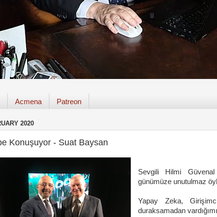
Acmena
Patreon
RUARY 2020
be Konuşuyor - Suat Baysan
Sevgili Hilmi Güvena
günümüze unutulmaz öykü
Yapay Zeka, Girişimc
duraksamadan vardığımı