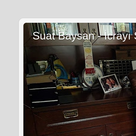
Suat Baysan - İcrayı 