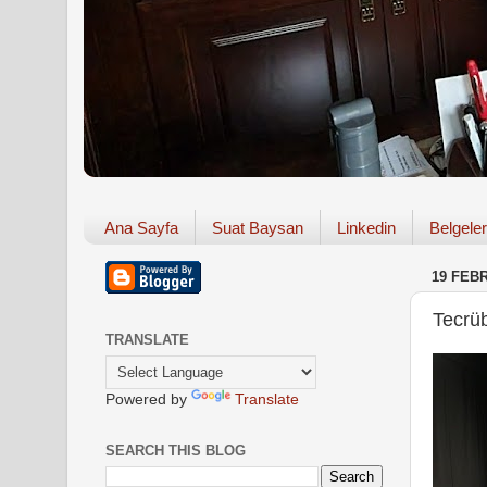
Ana Sayfa
Suat Baysan
Linkedin
Belgeler
19 FEB
Tecrü
TRANSLATE
Powered by
Translate
SEARCH THIS BLOG