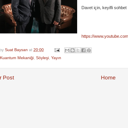
Davet için, keyifli sohbet
https://www.youtube.co
 by
Suat Baysan
at
20:00
Kuantum Mekaniği
,
Söyleşi
,
Yayın
 Post
Home