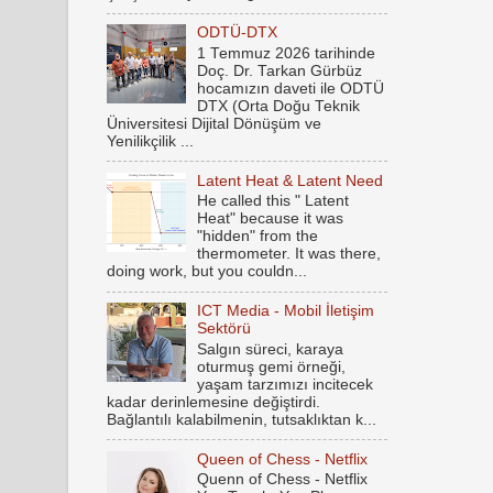
ODTÜ-DTX
1 Temmuz 2026 tarihinde
Doç. Dr. Tarkan Gürbüz
hocamızın daveti ile ODTÜ
DTX (Orta Doğu Teknik
Üniversitesi Dijital Dönüşüm ve
Yenilikçilik ...
Latent Heat & Latent Need
He called this " Latent
Heat" because it was
"hidden" from the
thermometer. It was there,
doing work, but you couldn...
ICT Media - Mobil İletişim
Sektörü
Salgın süreci, karaya
oturmuş gemi örneği,
yaşam tarzımızı incitecek
kadar derinlemesine değiştirdi.
Bağlantılı kalabilmenin, tutsaklıktan k...
Queen of Chess - Netflix
Quenn of Chess - Netflix