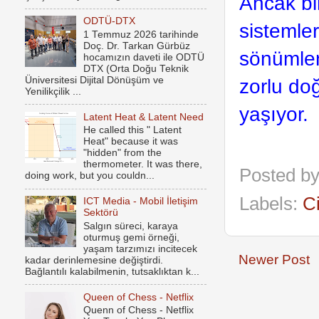
Ancak bi
ODTÜ-DTX
sistemler
1 Temmuz 2026 tarihinde
Doç. Dr. Tarkan Gürbüz
sönümlen
hocamızın daveti ile ODTÜ
DTX (Orta Doğu Teknik
Üniversitesi Dijital Dönüşüm ve
zorlu do
Yenilikçilik ...
yaşıyor.
Latent Heat & Latent Need
He called this " Latent
Heat" because it was
"hidden" from the
thermometer. It was there,
Posted b
doing work, but you couldn...
Labels:
C
ICT Media - Mobil İletişim
Sektörü
Salgın süreci, karaya
oturmuş gemi örneği,
yaşam tarzımızı incitecek
Newer Post
kadar derinlemesine değiştirdi.
Bağlantılı kalabilmenin, tutsaklıktan k...
Queen of Chess - Netflix
Quenn of Chess - Netflix