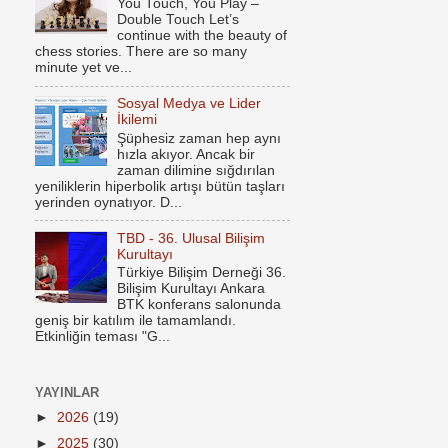
You Touch, You Play –
Double Touch Let’s
continue with the beauty of
chess stories. There are so many
minute yet ve...
Sosyal Medya ve Lider
İkilemi
Şüphesiz zaman hep aynı
hızla akıyor. Ancak bir
zaman dilimine sığdırılan
yeniliklerin hiperbolik artışı bütün taşları
yerinden oynatıyor. D...
TBD - 36. Ulusal Bilişim
Kurultayı
Türkiye Bilişim Derneği 36.
Bilişim Kurultayı Ankara
BTK konferans salonunda
geniş bir katılım ile tamamlandı.
Etkinliğin teması "G...
YAYINLAR
►
2026
(19)
►
2025
(30)