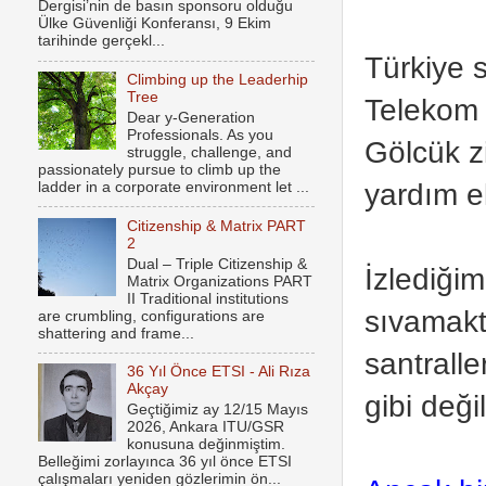
Dergisi’nin de basın sponsoru olduğu
Ülke Güvenliği Konferansı, 9 Ekim
tarihinde gerçekl...
Türkiye 
Climbing up the Leaderhip
Tree
Telekom 
Dear y-Generation
Professionals. As you
Gölcük zi
struggle, challenge, and
passionately pursue to climb up the
yardım ek
ladder in a corporate environment let ...
Citizenship & Matrix PART
2
Dual – Triple Citizenship &
İzlediğim
Matrix Organizations PART
II Traditional institutions
sıvamakt
are crumbling, configurations are
shattering and frame...
santrall
36 Yıl Önce ETSI - Ali Rıza
Akçay
gibi değil
Geçtiğimiz ay 12/15 Mayıs
2026, Ankara ITU/GSR
konusuna değinmiştim.
Belleğimi zorlayınca 36 yıl önce ETSI
çalışmaları yeniden gözlerimin ön...