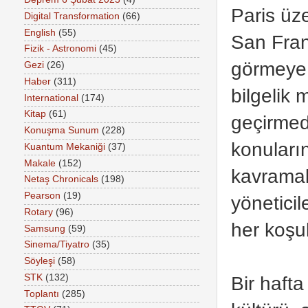
Paris üz
Digital Transformation
(66)
English
(55)
San Fran
Fizik - Astronomi
(45)
görmeye d
Gezi
(26)
Haber
(311)
bilgelik 
International
(174)
Kitap
(61)
geçirmed
Konuşma Sunum
(228)
konuları
Kuantum Mekaniği
(37)
Makale
(152)
kavramak
Netaş Chronicals
(198)
Pearson
(19)
yöneticil
Rotary
(96)
her koşu
Samsung
(59)
Sinema/Tiyatro
(35)
Söyleşi
(58)
STK
(132)
Bir hafta
Toplantı
(285)