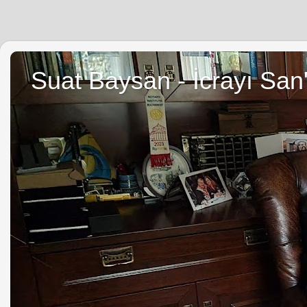
Suat Baysan - İcrayı San'