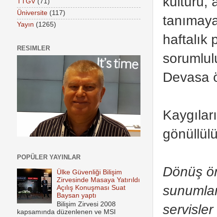
kültürü, 
TTGV
(71)
Üniversite
(117)
tanımaya
Yayın
(1265)
haftalık 
RESIMLER
sorumlulu
Devasa öl
Kaygılar
gönüllül
POPÜLER YAYINLAR
Dönüş ön
Ülke Güvenliği Bilişim
Zirvesinde Masaya Yatırıldı
sunumlar
Açılış Konuşması Suat
Baysan yaptı
Bilişim Zirvesi 2008
servisle
kapsamında düzenlenen ve MSI