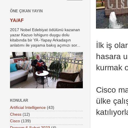
ÖNE ÇIKAN YAYIN
YA/AF
2017 Nobel Edebiyat ödülünü kazanan
yazar Kazuo Ishiguro duygu dolu
kitabında bir YA -Yapay Arkadaşın
İlk iş o
anlatımı ile yaşama bakış açımızı sor...
hasara uğ
kurmak o
Cisco mal
ülke çal
KONULAR
Artificial Intelligence
(43)
katılıyorl
Chess
(12)
Cisco
(139)
Deprem 6 Şubat 2023
(4)