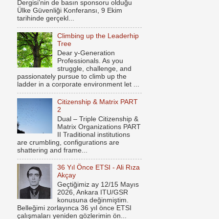
Dergisi’nin de basın sponsoru olduğu
Ülke Güvenliği Konferansı, 9 Ekim
tarihinde gerçekl...
Climbing up the Leaderhip
Tree
Dear y-Generation
Professionals. As you
struggle, challenge, and
passionately pursue to climb up the
ladder in a corporate environment let ...
Citizenship & Matrix PART
2
Dual – Triple Citizenship &
Matrix Organizations PART
II Traditional institutions
are crumbling, configurations are
shattering and frame...
36 Yıl Önce ETSI - Ali Rıza
Akçay
Geçtiğimiz ay 12/15 Mayıs
2026, Ankara ITU/GSR
konusuna değinmiştim.
Belleğimi zorlayınca 36 yıl önce ETSI
çalışmaları yeniden gözlerimin ön...