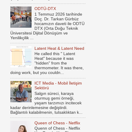
ODTÜ-DTX
1 Temmuz 2026 tarihinde
Doç. Dr. Tarkan Gürbüz
hocamızın daveti ile ODTÜ
DTX (Orta Doğu Teknik
Üniversitesi Dijital Dönüşüm ve
Yenilikçilik ...
Latent Heat & Latent Need
He called this " Latent
Heat" because it was
"hidden" from the
thermometer. It was there,
doing work, but you couldn...
ICT Media - Mobil İletişim
Sektörü
Salgın süreci, karaya
oturmuş gemi örneği,
yaşam tarzımızı incitecek
kadar derinlemesine değiştirdi.
Bağlantılı kalabilmenin, tutsaklıktan k...
Queen of Chess - Netflix
Quenn of Chess - Netflix