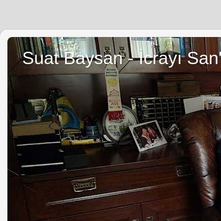
Suat Baysan - İcrayı San'