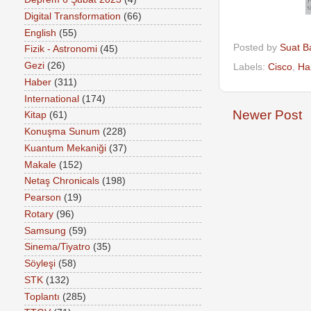
Digital Transformation
(66)
English
(55)
Posted by
Suat B
Fizik - Astronomi
(45)
Gezi
(26)
Labels:
Cisco
,
Ha
Haber
(311)
International
(174)
Newer Post
Kitap
(61)
Konuşma Sunum
(228)
Kuantum Mekaniği
(37)
Makale
(152)
Netaş Chronicals
(198)
Pearson
(19)
Rotary
(96)
Samsung
(59)
Sinema/Tiyatro
(35)
Söyleşi
(58)
STK
(132)
Toplantı
(285)