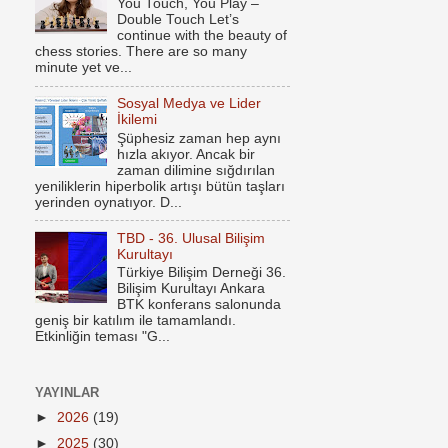
You Touch, You Play –
Double Touch Let’s
continue with the beauty of
chess stories. There are so many
minute yet ve...
Sosyal Medya ve Lider
İkilemi
Şüphesiz zaman hep aynı
hızla akıyor. Ancak bir
zaman dilimine sığdırılan
yeniliklerin hiperbolik artışı bütün taşları
yerinden oynatıyor. D...
TBD - 36. Ulusal Bilişim
Kurultayı
Türkiye Bilişim Derneği 36.
Bilişim Kurultayı Ankara
BTK konferans salonunda
geniş bir katılım ile tamamlandı.
Etkinliğin teması "G...
YAYINLAR
►
2026
(19)
►
2025
(30)