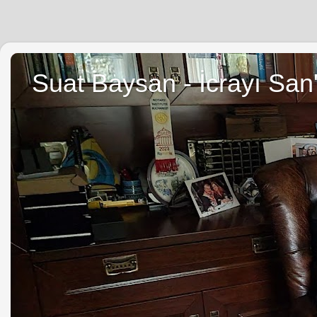
Suat Baysan - İcrayı San'