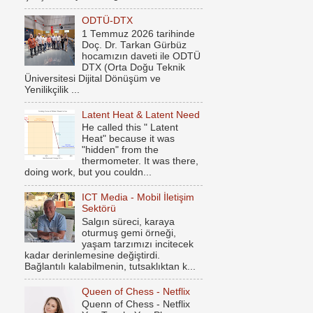
ODTÜ-DTX
1 Temmuz 2026 tarihinde
Doç. Dr. Tarkan Gürbüz
hocamızın daveti ile ODTÜ
DTX (Orta Doğu Teknik
Üniversitesi Dijital Dönüşüm ve
Yenilikçilik ...
Latent Heat & Latent Need
He called this " Latent
Heat" because it was
"hidden" from the
thermometer. It was there,
doing work, but you couldn...
ICT Media - Mobil İletişim
Sektörü
Salgın süreci, karaya
oturmuş gemi örneği,
yaşam tarzımızı incitecek
kadar derinlemesine değiştirdi.
Bağlantılı kalabilmenin, tutsaklıktan k...
Queen of Chess - Netflix
Quenn of Chess - Netflix