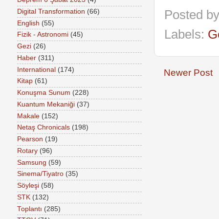
Digital Transformation
(66)
Posted b
English
(55)
Labels:
G
Fizik - Astronomi
(45)
Gezi
(26)
Haber
(311)
International
(174)
Newer Post
Kitap
(61)
Konuşma Sunum
(228)
Kuantum Mekaniği
(37)
Makale
(152)
Netaş Chronicals
(198)
Pearson
(19)
Rotary
(96)
Samsung
(59)
Sinema/Tiyatro
(35)
Söyleşi
(58)
STK
(132)
Toplantı
(285)