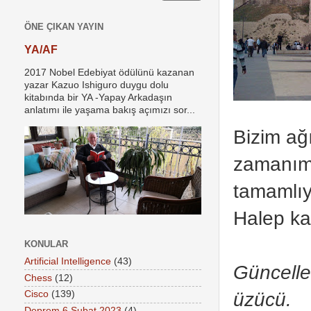
ÖNE ÇIKAN YAYIN
YA/AF
2017 Nobel Edebiyat ödülünü kazanan
yazar Kazuo Ishiguro duygu dolu
kitabında bir YA -Yapay Arkadaşın
anlatımı ile yaşama bakış açımızı sor...
Bizim ağ
zamanımı
tamamlıy
Halep kal
KONULAR
Artificial Intelligence
(43)
Güncelle
Chess
(12)
üzücü.
Cisco
(139)
Deprem 6 Şubat 2023
(4)