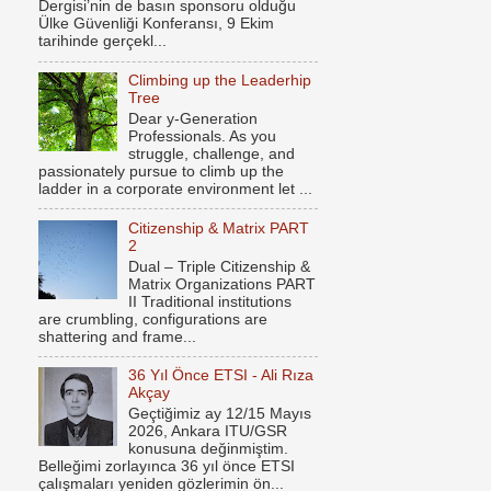
Dergisi’nin de basın sponsoru olduğu
Ülke Güvenliği Konferansı, 9 Ekim
tarihinde gerçekl...
Climbing up the Leaderhip
Tree
Dear y-Generation
Professionals. As you
struggle, challenge, and
passionately pursue to climb up the
ladder in a corporate environment let ...
Citizenship & Matrix PART
2
Dual – Triple Citizenship &
Matrix Organizations PART
II Traditional institutions
are crumbling, configurations are
shattering and frame...
36 Yıl Önce ETSI - Ali Rıza
Akçay
Geçtiğimiz ay 12/15 Mayıs
2026, Ankara ITU/GSR
konusuna değinmiştim.
Belleğimi zorlayınca 36 yıl önce ETSI
çalışmaları yeniden gözlerimin ön...