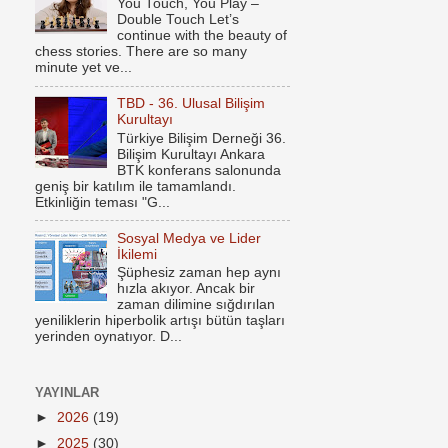
You Touch, You Play –
Double Touch Let’s
continue with the beauty of
chess stories. There are so many
minute yet ve...
TBD - 36. Ulusal Bilişim
Kurultayı
Türkiye Bilişim Derneği 36.
Bilişim Kurultayı Ankara
BTK konferans salonunda
geniş bir katılım ile tamamlandı.
Etkinliğin teması "G...
Sosyal Medya ve Lider
İkilemi
Şüphesiz zaman hep aynı
hızla akıyor. Ancak bir
zaman dilimine sığdırılan
yeniliklerin hiperbolik artışı bütün taşları
yerinden oynatıyor. D...
YAYINLAR
►
2026
(19)
►
2025
(30)