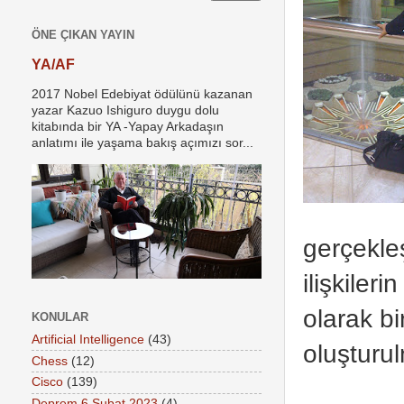
ÖNE ÇIKAN YAYIN
YA/AF
2017 Nobel Edebiyat ödülünü kazanan
yazar Kazuo Ishiguro duygu dolu
kitabında bir YA -Yapay Arkadaşın
anlatımı ile yaşama bakış açımızı sor...
gerçekleş
ilişkileri
olarak bi
KONULAR
Artificial Intelligence
(43)
oluşturul
Chess
(12)
Cisco
(139)
Deprem 6 Şubat 2023
(4)