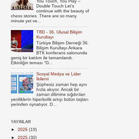
You Touch, You Play –
Double Touch Let’s
continue with the beauty of
chess stories. There are so many
minute yet ve...
TBD - 36. Ulusal Bilişim
Kurultayı
Türkiye Bilişim Derneği 36.
Bilişim Kurultayı Ankara
BTK konferans salonunda
geniş bir katılım ile tamamlandı.
Etkinliğin teması "G...
Sosyal Medya ve Lider
İkilemi
Şüphesiz zaman hep aynı
hızla akıyor. Ancak bir
zaman dilimine sığdırılan
yeniliklerin hiperbolik artışı bütün taşları
yerinden oynatıyor. D...
YAYINLAR
►
2026
(19)
►
2025
(30)