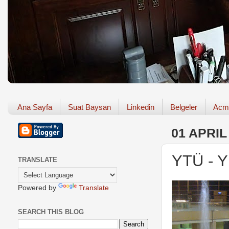
Ana Sayfa
Suat Baysan
Linkedin
Belgeler
Acm
01 APRIL
YTÜ - Yı
TRANSLATE
Powered by
Translate
SEARCH THIS BLOG