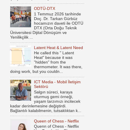
ODTÜ-DTX
1 Temmuz 2026 tarihinde
Doç. Dr. Tarkan Gürbüz
hocamızın daveti ile ODTÜ
DTX (Orta Doğu Teknik
Üniversitesi Dijital Dönüşüm ve
Yenilikçilik ...
Latent Heat & Latent Need
He called this " Latent
Heat" because it was
"hidden" from the
thermometer. It was there,
doing work, but you couldn...
ICT Media - Mobil İletişim
Sektörü
Salgın süreci, karaya
oturmuş gemi örneği,
yaşam tarzımızı incitecek
kadar derinlemesine değiştirdi.
Bağlantılı kalabilmenin, tutsaklıktan k...
Queen of Chess - Netflix
Quenn of Chess - Netflix