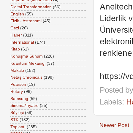
Aneltec
Digital Transformation
(66)
English
(55)
Liderlik
Fizik - Astronomi
(45)
Üniversit
Gezi
(26)
Haber
(311)
elektron
International
(174)
Kitap
(61)
renklene
Konuşma Sunum
(228)
Kuantum Mekaniği
(37)
Makale
(152)
https://v
Netaş Chronicals
(198)
Pearson
(19)
Posted b
Rotary
(96)
Samsung
(59)
Labels:
H
Sinema/Tiyatro
(35)
Söyleşi
(58)
STK
(132)
Newer Post
Toplantı
(285)