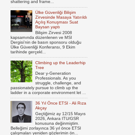
shattering and frame...
Ülke Güvenliği Bilişim
Zirvesinde Masaya Yatırıldı
Açılış Konuşması Suat
Baysan yaptı
Bilişim Zirvesi 2008
kapsamında düzenlenen ve MSI
Dergisi’nin de basın sponsoru olduğu
Ülke Güvenliği Konferansı, 9 Ekim
tarihinde gerçekl...
Climbing up the Leaderhip
Tree
Dear y-Generation
Professionals. As you
struggle, challenge, and
passionately pursue to climb up the
ladder in a corporate environment let ...
36 Yıl Önce ETSI - Ali Rıza
Akçay
Geçtiğimiz ay 12/15 Mayıs
2026, Ankara ITU/GSR
konusuna değinmiştim.
Belleğimi zorlayınca 36 yıl önce ETSI
çalışmaları yeniden gözlerimin ön...