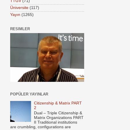
TTGV
(71)
Üniversite
(117)
Yayın
(1265)
RESIMLER
POPÜLER YAYINLAR
Citizenship & Matrix PART
2
Dual – Triple Citizenship &
Matrix Organizations PART
II Traditional institutions
are crumbling, configurations are