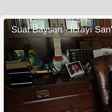
Suat Baysan - İcrayı San'