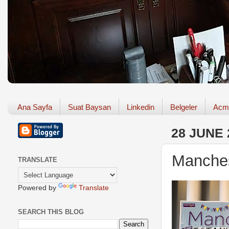
Ana Sayfa
Suat Baysan
Linkedin
Belgeler
Acm
28 JUNE 
Manches
TRANSLATE
Powered by
Translate
SEARCH THIS BLOG