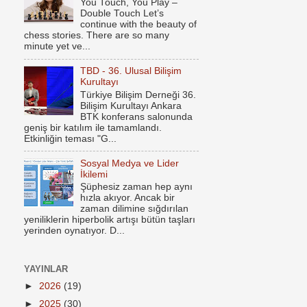
You Touch, You Play –
Double Touch Let’s
continue with the beauty of
chess stories. There are so many
minute yet ve...
TBD - 36. Ulusal Bilişim
Kurultayı
Türkiye Bilişim Derneği 36.
Bilişim Kurultayı Ankara
BTK konferans salonunda
geniş bir katılım ile tamamlandı.
Etkinliğin teması "G...
Sosyal Medya ve Lider
İkilemi
Şüphesiz zaman hep aynı
hızla akıyor. Ancak bir
zaman dilimine sığdırılan
yeniliklerin hiperbolik artışı bütün taşları
yerinden oynatıyor. D...
YAYINLAR
►
2026
(19)
►
2025
(30)