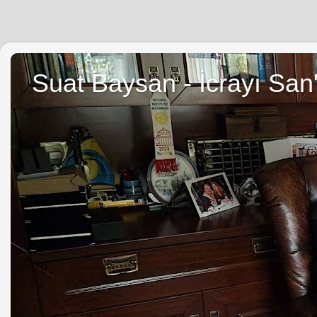
Suat Baysan - İcrayı San'