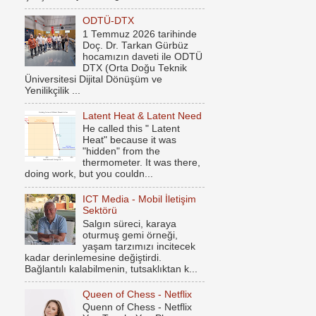
ODTÜ-DTX
1 Temmuz 2026 tarihinde
Doç. Dr. Tarkan Gürbüz
hocamızın daveti ile ODTÜ
DTX (Orta Doğu Teknik
Üniversitesi Dijital Dönüşüm ve
Yenilikçilik ...
Latent Heat & Latent Need
He called this " Latent
Heat" because it was
"hidden" from the
thermometer. It was there,
doing work, but you couldn...
ICT Media - Mobil İletişim
Sektörü
Salgın süreci, karaya
oturmuş gemi örneği,
yaşam tarzımızı incitecek
kadar derinlemesine değiştirdi.
Bağlantılı kalabilmenin, tutsaklıktan k...
Queen of Chess - Netflix
Quenn of Chess - Netflix