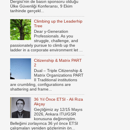
Dergisi’nin de basın sponsoru olduğu
Ülke Güvenliği Konferansı, 9 Ekim
tarihinde gerçekl...
Climbing up the Leaderhip
Tree
Dear y-Generation
Professionals. As you
struggle, challenge, and
passionately pursue to climb up the
ladder in a corporate environment let ...
Citizenship & Matrix PART
2
Dual – Triple Citizenship &
Matrix Organizations PART
II Traditional institutions
are crumbling, configurations are
shattering and frame...
36 Yıl Önce ETSI - Ali Rıza
Akçay
Geçtiğimiz ay 12/15 Mayıs
2026, Ankara ITU/GSR
konusuna değinmiştim.
Belleğimi zorlayınca 36 yıl önce ETSI
çalışmaları yeniden gözlerimin ön...