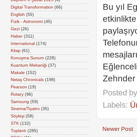
Bu yıl Eg
Digital Transformation
(66)
English
(55)
etkinlikt
Fizik - Astronomi
(45)
paylaşıyo
Gezi
(26)
Haber
(311)
Telefonu
International
(174)
Kitap
(61)
mesajları
Konuşma Sunum
(228)
Eğlencel
Kuantum Mekaniği
(37)
Makale
(152)
Zehnder 
Netaş Chronicals
(198)
Pearson
(19)
Posted b
Rotary
(96)
Samsung
(59)
Labels:
Ün
Sinema/Tiyatro
(35)
Söyleşi
(58)
STK
(132)
Newer Post
Toplantı
(285)