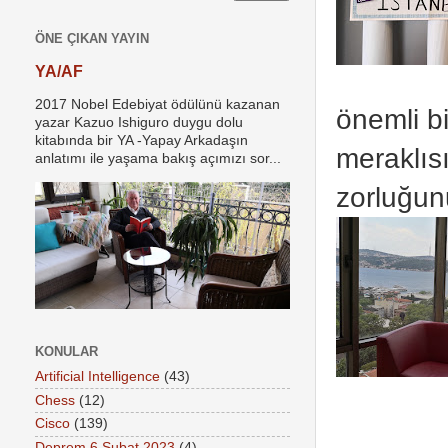
ÖNE ÇIKAN YAYIN
YA/AF
2017 Nobel Edebiyat ödülünü kazanan
önemli bi
yazar Kazuo Ishiguro duygu dolu
kitabında bir YA -Yapay Arkadaşın
meraklıs
anlatımı ile yaşama bakış açımızı sor...
zorluğun
KONULAR
Artificial Intelligence
(43)
Chess
(12)
Cisco
(139)
Deprem 6 Şubat 2023
(4)