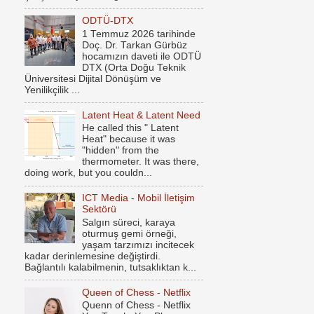
ODTÜ-DTX
1 Temmuz 2026 tarihinde
Doç. Dr. Tarkan Gürbüz
hocamızın daveti ile ODTÜ
DTX (Orta Doğu Teknik
Üniversitesi Dijital Dönüşüm ve
Yenilikçilik ...
Latent Heat & Latent Need
He called this " Latent
Heat" because it was
"hidden" from the
thermometer. It was there,
doing work, but you couldn...
ICT Media - Mobil İletişim
Sektörü
Salgın süreci, karaya
oturmuş gemi örneği,
yaşam tarzımızı incitecek
kadar derinlemesine değiştirdi.
Bağlantılı kalabilmenin, tutsaklıktan k...
Queen of Chess - Netflix
Quenn of Chess - Netflix