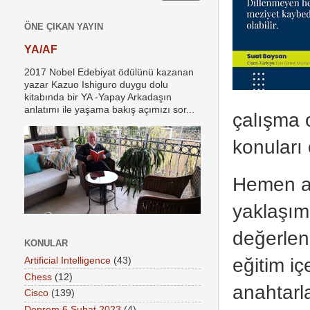
ÖNE ÇIKAN YAYIN
YA/AF
2017 Nobel Edebiyat ödülünü kazanan
yazar Kazuo Ishiguro duygu dolu
kitabında bir YA -Yapay Arkadaşın
anlatımı ile yaşama bakış açımızı sor...
çalışma 
konuları 
Hemen ar
yaklaşıml
değerlend
KONULAR
eğitim iç
Artificial Intelligence
(43)
Chess
(12)
anahtarl
Cisco
(139)
Deprem 6 Şubat 2023
(4)