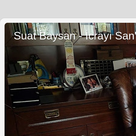
Suat Baysan - İcrayı San'