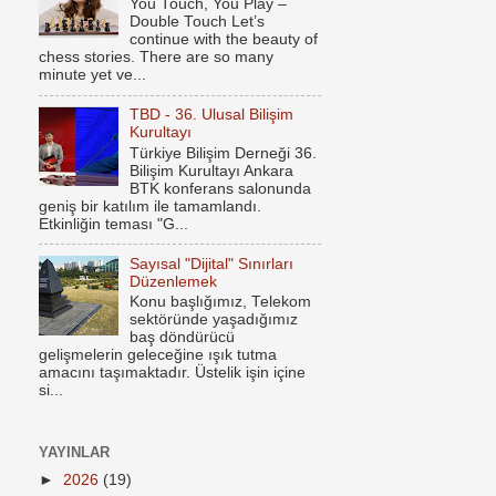
You Touch, You Play –
Double Touch Let’s
continue with the beauty of
chess stories. There are so many
minute yet ve...
TBD - 36. Ulusal Bilişim
Kurultayı
Türkiye Bilişim Derneği 36.
Bilişim Kurultayı Ankara
BTK konferans salonunda
geniş bir katılım ile tamamlandı.
Etkinliğin teması "G...
Sayısal "Dijital" Sınırları
Düzenlemek
Konu başlığımız, Telekom
sektöründe yaşadığımız
baş döndürücü
gelişmelerin geleceğine ışık tutma
amacını taşımaktadır. Üstelik işin içine
si...
YAYINLAR
►
2026
(19)