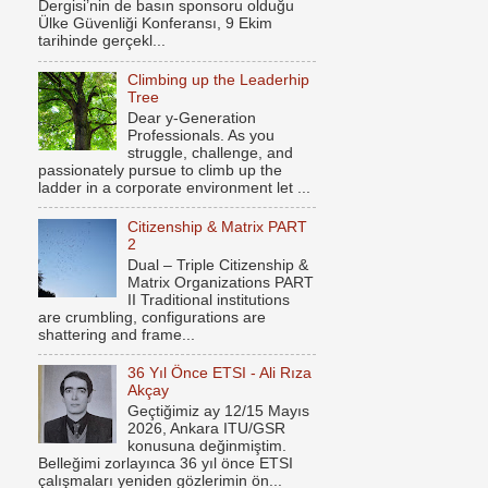
Dergisi’nin de basın sponsoru olduğu
Ülke Güvenliği Konferansı, 9 Ekim
tarihinde gerçekl...
Climbing up the Leaderhip
Tree
Dear y-Generation
Professionals. As you
struggle, challenge, and
passionately pursue to climb up the
ladder in a corporate environment let ...
Citizenship & Matrix PART
2
Dual – Triple Citizenship &
Matrix Organizations PART
II Traditional institutions
are crumbling, configurations are
shattering and frame...
36 Yıl Önce ETSI - Ali Rıza
Akçay
Geçtiğimiz ay 12/15 Mayıs
2026, Ankara ITU/GSR
konusuna değinmiştim.
Belleğimi zorlayınca 36 yıl önce ETSI
çalışmaları yeniden gözlerimin ön...