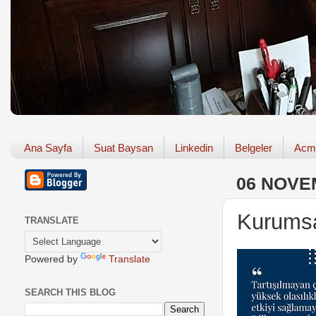
Ana Sayfa
Suat Baysan
Linkedin
Belgeler
Acm
06 NOVE
Kurumsa
TRANSLATE
Powered by
Translate
SEARCH THIS BLOG