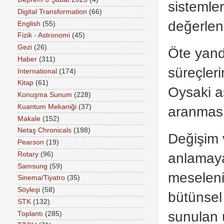
sistemler
Digital Transformation
(66)
değerlend
English
(55)
Fizik - Astronomi
(45)
Gezi
(26)
Öte yand
Haber
(311)
süreçleri
International
(174)
Kitap
(61)
Oysaki as
Konuşma Sunum
(228)
Kuantum Mekaniği
(37)
aranması
Makale
(152)
Netaş Chronicals
(198)
Değişim 
Pearson
(19)
anlamaya 
Rotary
(96)
Samsung
(59)
meseleni
Sinema/Tiyatro
(35)
Söyleşi
(58)
bütünsel
STK
(132)
sunulan 
Toplantı
(285)