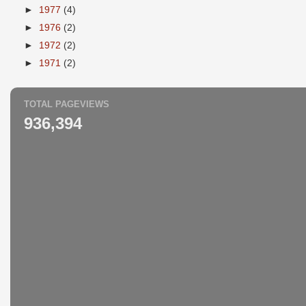
►
1977
(4)
►
1976
(2)
►
1972
(2)
►
1971
(2)
TOTAL PAGEVIEWS
936,394