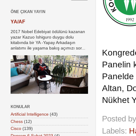
ÖNE ÇIKAN YAYIN
YA/AF
2017 Nobel Edebiyat ödülünü kazanan
yazar Kazuo Ishiguro duygu dolu
kitabında bir YA -Yapay Arkadaşın
anlatımı ile yaşama bakış açımızı sor...
Kongrede 
Panelin
Panelde 
Altan, Do
Nükhet Y
KONULAR
Artificial Intelligence
(43)
Posted b
Chess
(12)
Cisco
(139)
Labels:
H
Deprem 6 Şubat 2023
(4)