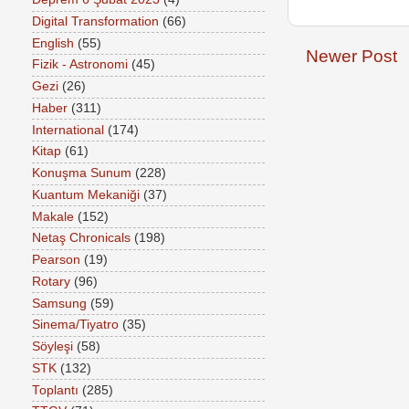
Digital Transformation
(66)
English
(55)
Newer Post
Fizik - Astronomi
(45)
Gezi
(26)
Haber
(311)
International
(174)
Kitap
(61)
Konuşma Sunum
(228)
Kuantum Mekaniği
(37)
Makale
(152)
Netaş Chronicals
(198)
Pearson
(19)
Rotary
(96)
Samsung
(59)
Sinema/Tiyatro
(35)
Söyleşi
(58)
STK
(132)
Toplantı
(285)