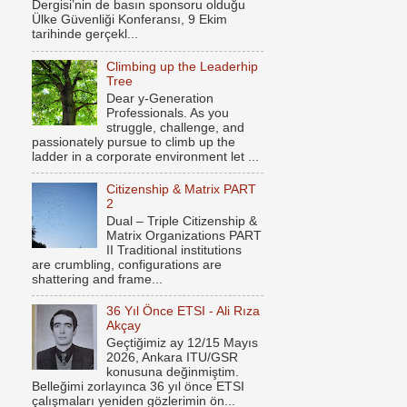
Dergisi’nin de basın sponsoru olduğu
Ülke Güvenliği Konferansı, 9 Ekim
tarihinde gerçekl...
Climbing up the Leaderhip
Tree
Dear y-Generation
Professionals. As you
struggle, challenge, and
passionately pursue to climb up the
ladder in a corporate environment let ...
Citizenship & Matrix PART
2
Dual – Triple Citizenship &
Matrix Organizations PART
II Traditional institutions
are crumbling, configurations are
shattering and frame...
36 Yıl Önce ETSI - Ali Rıza
Akçay
Geçtiğimiz ay 12/15 Mayıs
2026, Ankara ITU/GSR
konusuna değinmiştim.
Belleğimi zorlayınca 36 yıl önce ETSI
çalışmaları yeniden gözlerimin ön...