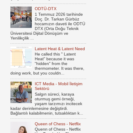
ODTÜ-DTX
1 Temmuz 2026 tarihinde
Doç. Dr. Tarkan Gürbüz
hocamızın daveti ile ODTÜ
DTX (Orta Doğu Teknik
Üniversitesi Dijital Dönüşüm ve
Yenilikçilik ...
Latent Heat & Latent Need
He called this " Latent
Heat" because it was
"hidden" from the
thermometer. It was there,
doing work, but you couldn...
ICT Media - Mobil İletişim
Sektörü
Salgın süreci, karaya
oturmuş gemi örneği,
yaşam tarzımızı incitecek
kadar derinlemesine değiştirdi.
Bağlantılı kalabilmenin, tutsaklıktan k...
Queen of Chess - Netflix
Quenn of Chess - Netflix