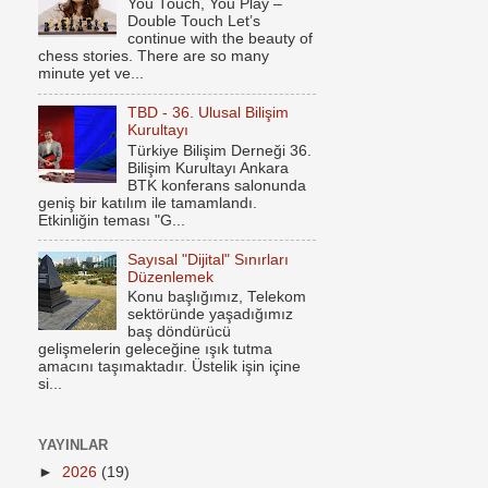
You Touch, You Play –
Double Touch Let’s
continue with the beauty of
chess stories. There are so many
minute yet ve...
TBD - 36. Ulusal Bilişim
Kurultayı
Türkiye Bilişim Derneği 36.
Bilişim Kurultayı Ankara
BTK konferans salonunda
geniş bir katılım ile tamamlandı.
Etkinliğin teması "G...
Sayısal "Dijital" Sınırları
Düzenlemek
Konu başlığımız, Telekom
sektöründe yaşadığımız
baş döndürücü
gelişmelerin geleceğine ışık tutma
amacını taşımaktadır. Üstelik işin içine
si...
YAYINLAR
►
2026
(19)