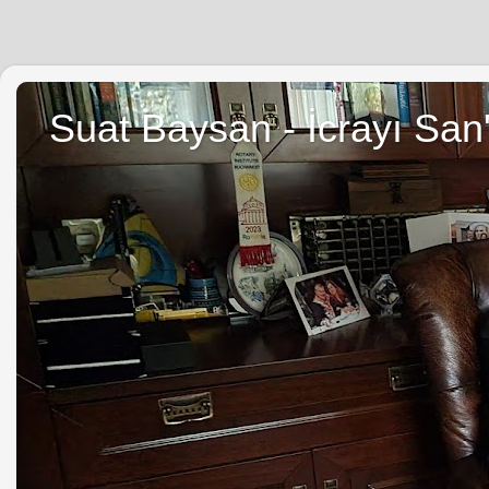
Suat Baysan - İcrayı San'