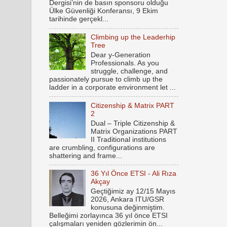
Dergisi’nin de basın sponsoru olduğu
Ülke Güvenliği Konferansı, 9 Ekim
tarihinde gerçekl...
Climbing up the Leaderhip
Tree
Dear y-Generation
Professionals. As you
struggle, challenge, and
passionately pursue to climb up the
ladder in a corporate environment let ...
Citizenship & Matrix PART
2
Dual – Triple Citizenship &
Matrix Organizations PART
II Traditional institutions
are crumbling, configurations are
shattering and frame...
36 Yıl Önce ETSI - Ali Rıza
Akçay
Geçtiğimiz ay 12/15 Mayıs
2026, Ankara ITU/GSR
konusuna değinmiştim.
Belleğimi zorlayınca 36 yıl önce ETSI
çalışmaları yeniden gözlerimin ön...