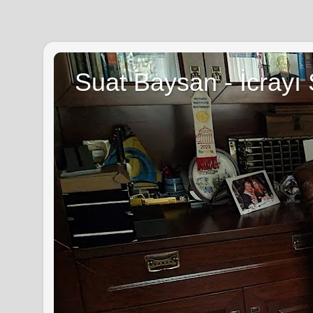
Suat Baysan - İcrayı 