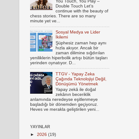
You Touch, You Play –
Double Touch Let’s
continue with the beauty of
chess stories. There are so many
minute yet ve...
Sosyal Medya ve Lider
İkilemi
Şüphesiz zaman hep aynı
hızla akıyor. Ancak bir
zaman dilimine sığdırılan
yeniliklerin hiperbolik artışı bütün taşları
yerinden oynatıyor. D...
TTGV - Yapay Zeka
Çağında Teknolojiyi Değil,
Dönüşümü Yönetmek
Yapay zekâ ile doğal
zekânın beceriklik
anlamında neredeyse eşitlenmeye
başladığı bir dönemden geçiyoruz.
Heves ve merakla geliştirilen yeni...
YAYINLAR
►
2026
(19)