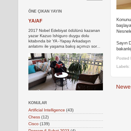
ÖNE ÇIKAN YAYIN
Konunun
YA/AF
başlaya
2017 Nobel Edebiyat ödülünü kazanan
Nesnele
yazar Kazuo Ishiguro duygu dolu
kitabında bir YA -Yapay Arkadaşın
Sayın D
anlatımı ile yaşama bakış açımızı sor...
bakanlı
Posted
Labels:
Newer
KONULAR
Artificial Intelligence
(43)
Chess
(12)
Cisco
(139)
Deprem 6 Şubat 2023
(4)