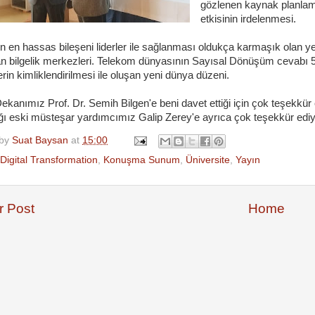
gözlenen kaynak planlam
etkisinin irdelenmesi.
 en hassas bileşeni liderler ile sağlanması oldukça karmaşık olan yen
n bilgelik merkezleri. Telekom dünyasının Sayısal Dönüşüm cevabı 5G 
rin kimliklendirilmesi ile oluşan yeni dünya düzeni.
ekanımız Prof. Dr. Semih Bilgen'e beni davet ettiği için çok teşekkü
ğı eski müsteşar yardımcımız Galip Zerey'e ayrıca çok teşekkür edi
 by
Suat Baysan
at
15:00
Digital Transformation
,
Konuşma Sunum
,
Üniversite
,
Yayın
 Post
Home