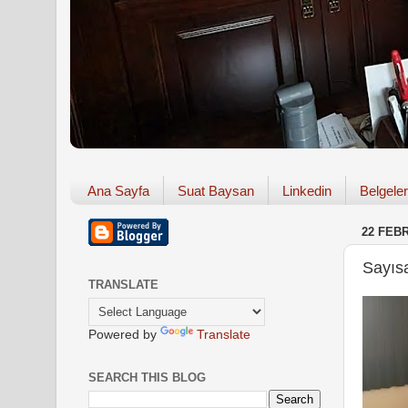
Ana Sayfa
Suat Baysan
Linkedin
Belgeler
22 FEB
Sayıs
TRANSLATE
Powered by
Translate
SEARCH THIS BLOG