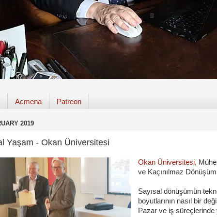
Acmena
Patreon
RUARY 2019
al Yaşam - Okan Üniversitesi
Okan Üniversitesi
, Mühe
ve Kaçınılmaz Dönüşü
Sayısal dönüşümün teknolo
boyutlarının nasıl bir deği
Pazar ve iş süreçlerinde y