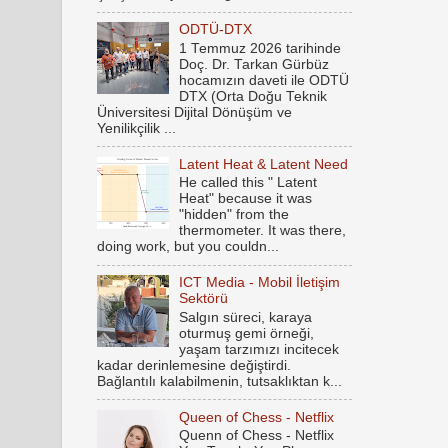
ODTÜ-DTX
1 Temmuz 2026 tarihinde
Doç. Dr. Tarkan Gürbüz
hocamızın daveti ile ODTÜ
DTX (Orta Doğu Teknik
Üniversitesi Dijital Dönüşüm ve
Yenilikçilik ...
Latent Heat & Latent Need
He called this " Latent
Heat" because it was
"hidden" from the
thermometer. It was there,
doing work, but you couldn...
ICT Media - Mobil İletişim
Sektörü
Salgın süreci, karaya
oturmuş gemi örneği,
yaşam tarzımızı incitecek
kadar derinlemesine değiştirdi.
Bağlantılı kalabilmenin, tutsaklıktan k...
Queen of Chess - Netflix
Quenn of Chess - Netflix